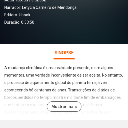
Autor:
Reuters e Ubook
Narrador:
Letycia Carneiro de Mendonça
Editora:
Ubook
Duração: 0:33:50
SINOPSE
A mudança climática é uma realidade presente, e em alguns
momentos, uma verdade inconveniente de ser aceita. No entanto,
o processo de aquecimento global do planeta terra já vem
acontecendo há centenas de anos. Transcrições de diários de
bordos perdidos no tempo mostram o triste fim de embarcações
que tentaram explorar o continente Ártico, mas foram
Mostrar mais
massacradas pelos enormes icebergs e montanhas de gelo,
disfarçadas em alto mar. Além disso, a exploração desumana de
vários animais marinhos, como baleias e morsas, era algo