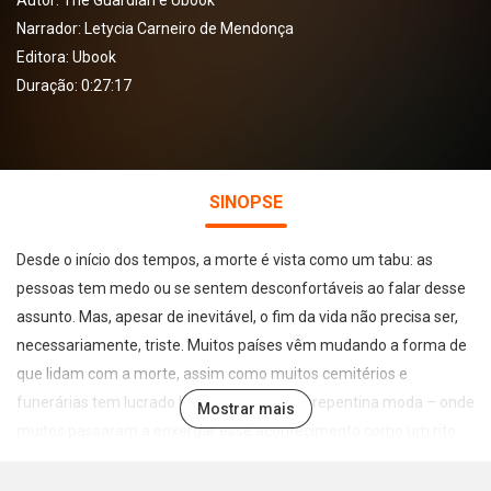
Autor:
The Guardian e Ubook
Narrador:
Letycia Carneiro de Mendonça
Editora:
Ubook
Duração: 0:27:17
SINOPSE
Desde o início dos tempos, a morte é vista como um tabu: as
pessoas tem medo ou se sentem desconfortáveis ao falar desse
assunto. Mas, apesar de inevitável, o fim da vida não precisa ser,
necessariamente, triste. Muitos países vêm mudando a forma de
que lidam com a morte, assim como muitos cemitérios e
funerárias tem lucrado bastante com esta repentina moda – onde
Mostrar mais
muitos passaram a enxergar esse acontecimento como um rito
de passagem a ser planejado ou celebrado, tal como aniversários,
formaturas e casamentos. Especialmente na Suécia, morrer tem