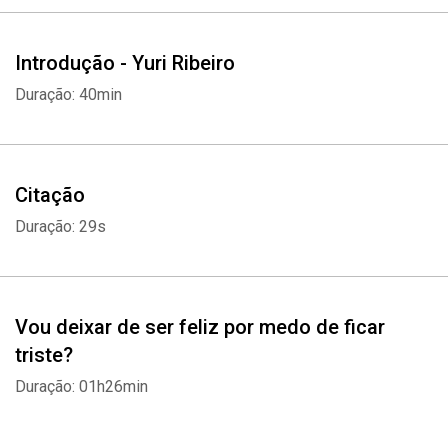
próprio casal.
Ambientada em um picadeiro onírico, um circo das emoções, no
interior de algum lugar não muito distante, a peça garante muitas
Introdução - Yuri Ribeiro
risadas, algumas lágrimas e grandes reflexões.
Duração: 40min
Esta edição inclui o relato do autor sobre o processo de criação e
todos os desafios da encenação.
Citação
Duração: 29s
Vou deixar de ser feliz por medo de ficar
triste?
Duração: 01h26min