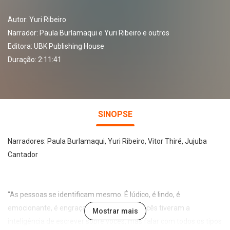
Autor:
Yuri Ribeiro
Narrador:
Paula Burlamaqui e Yuri Ribeiro e outros
Editora:
UBK Publishing House
Duração: 2:11:41
SINOPSE
Narradores: Paula Burlamaqui, Yuri Ribeiro, Vitor Thiré, Jujuba
Cantador
“As pessoas se identificam mesmo. É lúdico, é lindo, é
emocionante, é engraçado. Eu acho que vocês tiveram a
Mostrar mais
inteligência de escrever sobre vocês, mas falar com todos os tipos