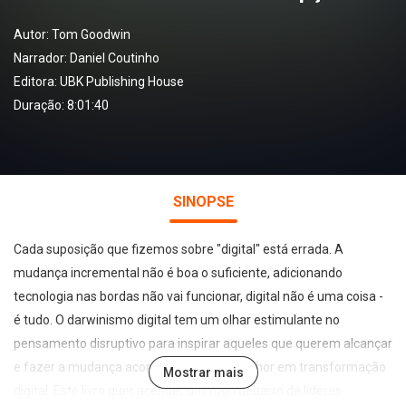
Autor:
Tom Goodwin
Narrador:
Daniel Coutinho
Editora:
UBK Publishing House
Duração: 8:01:40
SINOPSE
Cada suposição que fizemos sobre "digital" está errada. A
mudança incremental não é boa o suficiente, adicionando
tecnologia nas bordas não vai funcionar, digital não é uma coisa -
é tudo. O darwinismo digital tem um olhar estimulante no
pensamento disruptivo para inspirar aqueles que querem alcançar
e fazer a mudança acontecer sendo o melhor em transformação
Mostrar mais
digital. Este livro quer acender um fogo debaixo de líderes