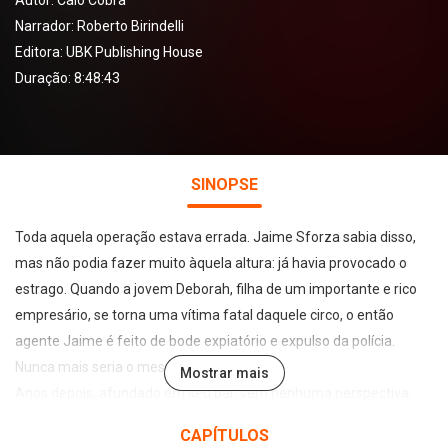
Autor:
Caio Cobra
Narrador:
Roberto Birindelli
Editora:
UBK Publishing House
Duração: 8:48:43
SINOPSE
Toda aquela operação estava errada. Jaime Sforza sabia disso,
mas não podia fazer muito àquela altura: já havia provocado o
estrago. Quando a jovem Deborah, filha de um importante e rico
empresário, se torna uma vítima fatal daquele circo, o então
agente Jaime é feito de bode expiatório e expulso da polícia.
Nunca mais seria o mesmo.
Mostrar mais
Anos depois, afundado em seu bar, sem nenhuma perspectiva,
Sforza recebe um pacote misterioso com uma possível nova pista
CAPÍTULOS
para o caso que encerrara precocemente sua carreira. Como a