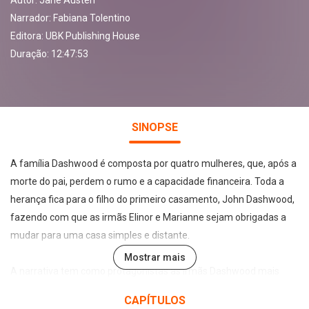
Autor:
Jane Austen
Narrador:
Fabiana Tolentino
Editora:
UBK Publishing House
Duração: 12:47:53
SINOPSE
A família Dashwood é composta por quatro mulheres, que, após a
morte do pai, perdem o rumo e a capacidade financeira. Toda a
herança fica para o filho do primeiro casamento, John Dashwood,
fazendo com que as irmãs Elinor e Marianne sejam obrigadas a
mudar para uma casa simples e distante.
Mostrar mais
A narrativa tem como protagonistas as irmãs Dashwood mais
velhas. Elinor representa a “razão”, por ser racional e calculista; e
CAPÍTULOS
Marianne é a personificação da “sensibilidade”, por ter uma