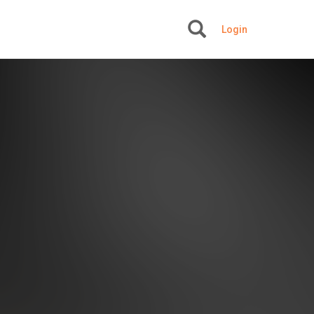
Login
+