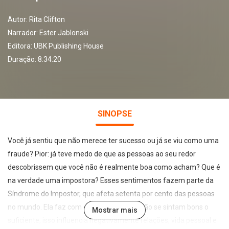
Autor:
Rita Clifton
Narrador:
Ester Jablonski
Editora:
UBK Publishing House
Duração: 8:34:20
SINOPSE
Você já sentiu que não merece ter sucesso ou já se viu como uma
fraude? Pior: já teve medo de que as pessoas ao seu redor
descobrissem que você não é realmente boa como acham? Que é
na verdade uma impostora? Esses sentimentos fazem parte da
Síndrome do Impostor, que afeta setenta por cento das pessoas
no mundo. Ela faz com que os indivíduos não se sintam bons o
Mostrar mais
suficiente, isso influencia negativamente relações, vida pessoal e