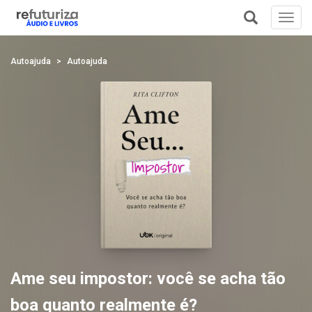
Toggl
navig
+
Autoajuda
Autoajuda
Ame seu impostor: você se acha tão
boa quanto realmente é?