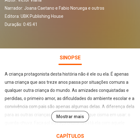
Autor:
Victor Viana
Narrador:
Joana Caetano e Fabio Noruega e outros
Editora:
UBK Publishing House
Duração: 0:45:41
SINOPSE
A criança protagonista desta história não é ele ou ela. É apenas
uma criança que aos treze anos passa por situações comuns a
qualquer outra criança do mundo. As amizades conquistadas e
perdidas, o primeiro amor, as dificuldades do ambiente escolar e a
convivência com pais são apenas algumas delas. A diferença dela
para as outras crianças é o objeto peculiar que cisma em usar: o
Mostrar mais
guarda-chuva. Faça sol ou faça chuva, lá está ela com aquele
apetrecho aberto e imponente, chamando a atenção por onde
CAPÍTULOS
passa. O por quê disso? Ah, só embarcando nessa aventura.