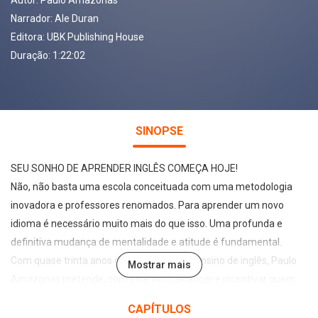
Autor:
Paulo Amazonas
Narrador:
Ale Duran
Editora:
UBK Publishing House
Duração: 1:22:02
SINOPSE
SEU SONHO DE APRENDER INGLÊS COMEÇA HOJE!
Não, não basta uma escola conceituada com uma metodologia
inovadora e professores renomados. Para aprender um novo
idioma é necessário muito mais do que isso. Uma profunda e
definitiva mudança de mentalidade e atitude é fundamental.
Com quase trinta anos de experiência no ensino de inglês, Paulo
Mostrar mais
Amazonas pretende, com este livro, alcançar e incentivar quem
deseja aprender uma nova língua, mas que, por algum motivo,
CAPÍTULOS
desistiu ou perdeu a motivação. Aprendendo inglês – O segredo