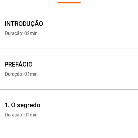
não foi escrito para mostrar aos estudantes os obstáculos e mitos
existentes durante o aprendizado, mas para ajudar a superá-los.
INTRODUÇÃO
Duração: 02min
PREFÁCIO
Duração: 01min
1. O segredo
Duração: 01min