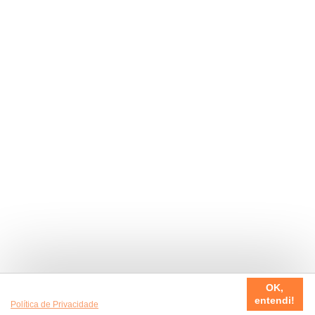
Usamos cookies em nosso site, para fazer a sua experiência
OK,
ser sempre incrível. Quer saber mais da nossa
entendi!
Política de Privacidade
?