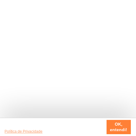
Usamos cookies em nosso site, para fazer a sua experiência
OK,
ser sempre incrível. Quer saber mais da nossa
entendi!
Política de Privacidade
?