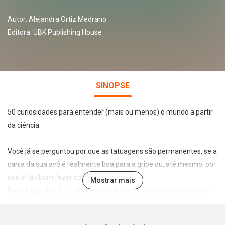
Autor:
Alejandra Ortiz Medrano
Editora:
UBK Publishing House
SINOPSE
50 curiosidades para entender (mais ou menos) o mundo a partir
da ciência.
Você já se perguntou por que as tatuagens são permanentes, se a
canja da sua avó é realmente boa para a gripe ou, até mesmo, por
que é tão bom fazer cocô?
Mostrar mais
Para Alejandra Ortiz Medrano, quando se trata da ciência e seus
mistérios não existem perguntas absurdas ou assuntos que não
devam ser abordados. E as maneiras que essa bióloga encontra