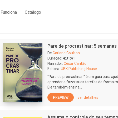
Funciona
Catálogo
Pare de procrastinar: 5 semanas
De
Garland Coulson
Duração:
4:31:41
Narrador:
César Cantão
Editora:
UBK Publishing House
"Pare de procrastinar!" é um guia para aju
aprender a fazer suas tarefas de forma mai
Ele também ensina...
PREVIEW
ver detalhes
Assuma o controle do seu tempo: