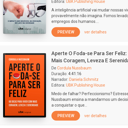
Editora:
UBK Publishing House
A inteligência artificial vai mudar nossas
provavelmente não imagina. Fomos levados 
empregos dos humanos....
PREVIEW
ver detalhes
Aperte O Foda-se Para Ser Feliz:
Mais Coragem, Leveza E Serenid
De
Cordula Nussbaum
Duração:
4:41:16
Narrador:
Daniela Schmitz
Editora:
UBK Publishing House
Medo de falhar? Perfeccionismo? Estress
Nussbaum ensina a mandarmos um decisivo
a conquistar o que...
PREVIEW
ver detalhes