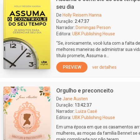
seu dia
De
Holly Reisem Hanna
Duração:
2:47:37
Narrador:
Domingas Person
Editora:
UBK Publishing House
“Se, ironicamente, você luta com a falta
melhores maneiras de administrar sua vida
título promete, Assuma o...
PREVIEW
ver detalhes
Orgulho e preconceito
De
Jane Austen
Duração:
13:42:37
Narrador:
Luiza Casé
Editora:
UBK Publishing House
Em uma época em que os casamentos arran
mulheres, as moças da família Bennet se
mais complicada por não terem...