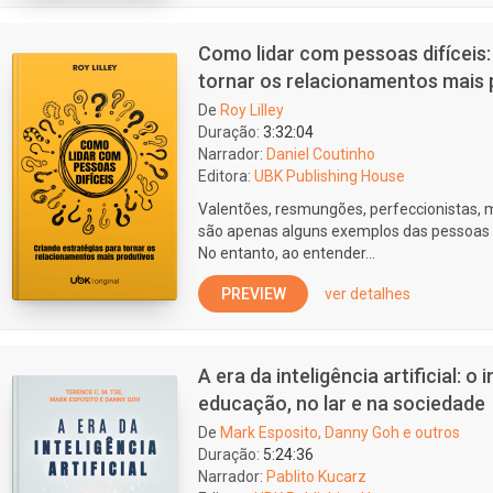
Como lidar com pessoas difíceis:
tornar os relacionamentos mais 
De
Roy Lilley
Duração:
3:32:04
Narrador:
Daniel Coutinho
Editora:
UBK Publishing House
Valentões, resmungões, perfeccionistas, m
são apenas alguns exemplos das pessoas d
No entanto, ao entender...
PREVIEW
ver detalhes
A era da inteligência artificial: 
educação, no lar e na sociedade
De
Mark Esposito, Danny Goh e outros
Duração:
5:24:36
Narrador:
Pablito Kucarz