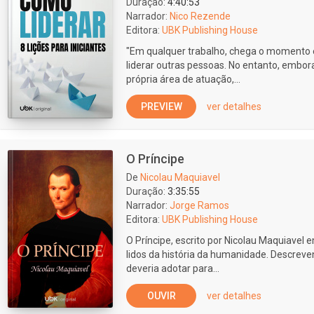
Duração:
4:40:53
Narrador:
Nico Rezende
Editora:
UBK Publishing House
"Em qualquer trabalho, chega o momento e
liderar outras pessoas. No entanto, embor
própria área de atuação,...
PREVIEW
ver detalhes
O Príncipe
De
Nicolau Maquiavel
Duração:
3:35:55
Narrador:
Jorge Ramos
Editora:
UBK Publishing House
O Príncipe, escrito por Nicolau Maquiavel 
lidos da história da humanidade. Descreve
deveria adotar para...
OUVIR
ver detalhes