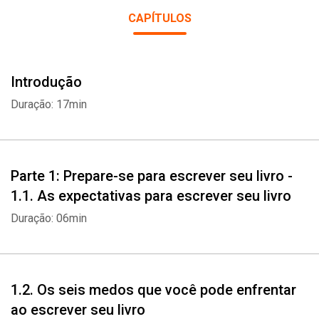
CAPÍTULOS
Zack Obron e Tucker Max desenvolveram esse método para
ajudar escritores iniciantes a tirar o primeiro livro do papel. Com
"Como escrever um livro de sucesso usando o Método Scribe"
Introdução
você aprenderá todos os passos necessários para escrever um
livro de sucesso.
Duração: 17min
Parte 1: Prepare-se para escrever seu livro -
1.1. As expectativas para escrever seu livro
Duração: 06min
1.2. Os seis medos que você pode enfrentar
ao escrever seu livro