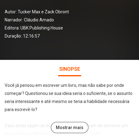
Autor:
Tucker Max e Zack Obront
Narrador:
Cláudio Amado
Editora:
UBK Publishing House
Duração: 12:16:57
SINOPSE
Você já pensou em escrever um livro, mas não sabe por onde
começar? Questionou se sua ideia seria o suficiente, se o assunto
seria interessante e até mesmo se teria a habilidade necessária
para escrevê-lo?
Caso estas sejam as dúvidas que te impediram de escrever um
Mostrar mais
livro até hoje o Método Scribe foi feito para você!